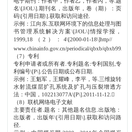
电子期刊：作者甲，作者乙，作者丙，等
.题
名\[J/OL\].期刊名，出版年，卷（期）：页
码\[引用日期\].获取和访问途径.
示例：江向东
.互联网环境下的信息处理与图
书管理系统解决方案\[J/OL\]情报学报，
1999,18（2）：4\[2000-01-18\]http//
www.chinainfo.gov.cn/periodical/qbxb/qbxb99/qb
（
7）专利
专利申请者或所有者
.专利题名:专利国别,专
利编号\[P\].公告日期或公布日期.
示例：王魁军，王耀峰，李平，等
.三维旋转
水射流煤层扩孔系统及扩孔与压裂增透方
法：中国，102213077A\[P\].2011-11-12.

（
8）联机网络电子文献
主要责任者
.题名：其他题名信息.出版地：
出版者，出版年\[引用日期\].获取和访问路
径.