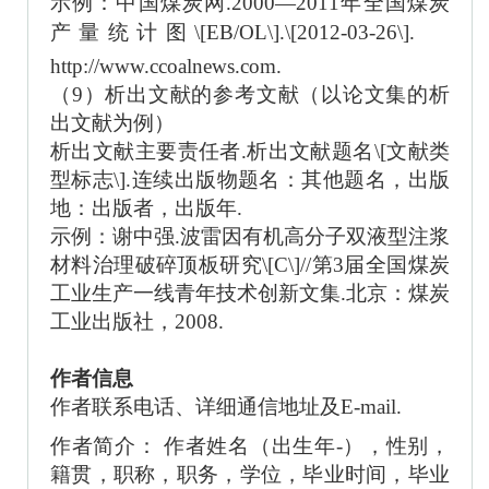
示例：中国煤炭网
.2000—2011年全国煤炭
产量统计图\[EB/OL\].\[2012-03-26\].
http://www.ccoalnews.com.
（
9）析出文献的参考文献（以论文集的析
出文献为例）
析出文献主要责任者
.析出文献题名\[文献类
型标志\].连续出版物题名：其他题名，出版
地：出版者，出版年.
示例：谢中强
.波雷因有机高分子双液型注浆
材料治理破碎顶板研究\[C\]//第3届全国煤炭
工业生产一线青年技术创新文集.北京：煤炭
工业出版社，2008.
作者信息
作者联系电话、详细通信地址及
E-mail.
作者简介：
作者姓名（出生年
-），性别，
籍贯，职称，职务，学位，毕业时间，毕业