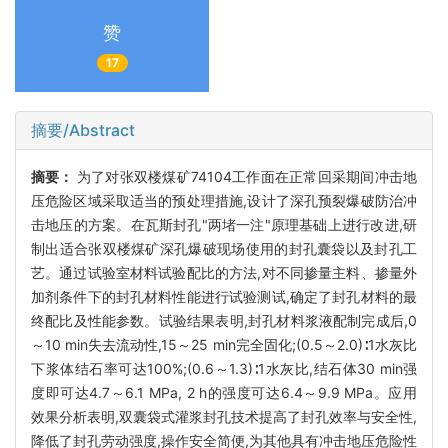
赞
17
摘要/Abstract
摘要：
为了对张双楼煤矿74104工作面在正常回采期间冲击地
压危险区域采取适当的预处理措施,设计了深孔预裂爆破防治冲
击地压的方案。在瓦斯封孔"两堵一注"原理基础上进行改进,研
制出适合张双楼煤矿深孔爆破现场使用的封孔囊袋以及封孔工
艺。通过试验室材料试验配比的方法,对不同掺量主料、掺量外
加剂条件下的封孔材料性能进行试验测试,确定了封孔材料的最
终配比及性能参数。试验结果表明,封孔材料浆液配制完成后,0
～10 min失去流动性,15～25 min完全固化;(0.5～2.0)∶1水灰比
下浆体结石率可达100%;(0.6～1.3)∶1水灰比,结石体30 min强
度即可达4.7～6.1 MPa, 2 h的强度可达6.4～9.9 MPa。应用
效果分析表明,双囊袋式灌浆封孔技术提高了封孔效率与安全性,
降低了封孔劳动强度,操作安全简便,为其他具有冲击地压危险性