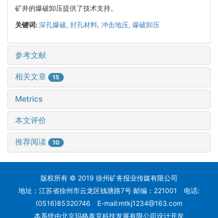
矿井的爆破卸压提供了技术支持。
关键词:
深孔爆破,
封孔材料,
冲击地压,
爆破卸压
参考文献
相关文章
15
Metrics
本文评价
推荐阅读
10
版权所有 © 2019 徐州矿务报业传媒有限公司
地址：江苏省徐州市云龙区钱塘路7号 邮编：221001 电话:
(0516)85320746 E-mail:mtkj1234@163.com
本系统
由北京玛格泰克科技发展有限公司
设计开发