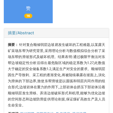
赞
16
摘要/Abstract
摘要：
针对复合顺倾弱层边坡易发生破坏的工程难题,以某露天
矿采场东帮为研究背景,采用理论分析与数值模拟综合分析了采
场东帮的滑坡形式及破坏机理。结果表明:通过极限平衡法对东
帮边坡稳定性分析后得出最危险区域的稳定系数为1.27,此数值
大于确定的安全储备系数1.2,满足生产对安全的要求。顺倾弱层
因生产导致剥、采工程的逐渐变化,将被陆续暴露在坡面上,演化
为滑体的下部边界,致使东帮滑坡是以圆弧和弱层共同作用的组
合形式;边坡岩体在重力的作用下,上部岩体会挤压下部岩体沿着
顺倾弱层发生滑移。弄清边坡破坏形式和机理,能够为优化边坡
的空间形态和边坡防滑提供理论依据,保证煤矿高效生产及人员
生命安全。