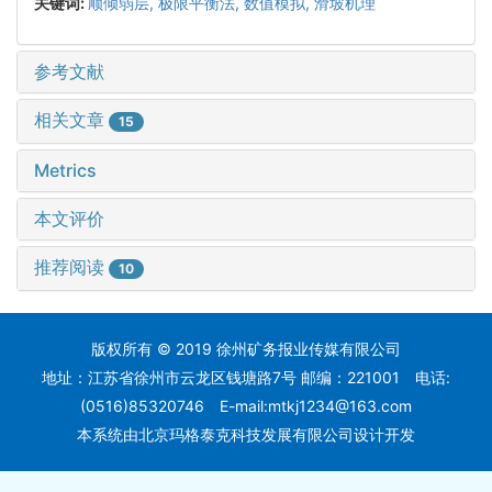
关键词:
顺倾弱层,
极限平衡法,
数值模拟,
滑坡机理
参考文献
相关文章
15
Metrics
本文评价
推荐阅读
10
版权所有 © 2019 徐州矿务报业传媒有限公司
地址：江苏省徐州市云龙区钱塘路7号 邮编：221001 电话:
(0516)85320746 E-mail:mtkj1234@163.com
本系统
由北京玛格泰克科技发展有限公司
设计开发