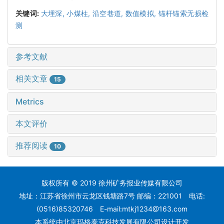
关键词:
大埋深,
小煤柱,
沿空巷道,
数值模拟,
锚杆锚索无损检
测
参考文献
相关文章
15
Metrics
本文评价
推荐阅读
10
版权所有 © 2019 徐州矿务报业传媒有限公司
地址：江苏省徐州市云龙区钱塘路7号 邮编：221001 电话:
(0516)85320746 E-mail:mtkj1234@163.com
本系统
由北京玛格泰克科技发展有限公司
设计开发