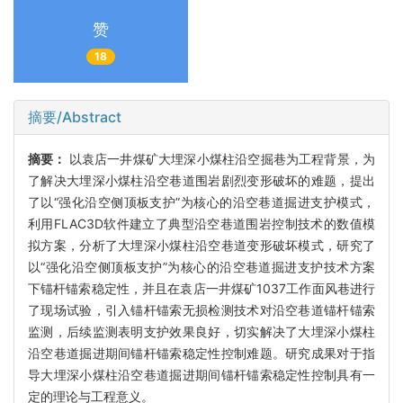
赞
18
摘要/Abstract
摘要：
以袁店一井煤矿大埋深小煤柱沿空掘巷为工程背景，为
了解决大埋深小煤柱沿空巷道围岩剧烈变形破坏的难题，提出
了以“强化沿空侧顶板支护”为核心的沿空巷道掘进支护模式，
利用FLAC3D软件建立了典型沿空巷道围岩控制技术的数值模
拟方案，分析了大埋深小煤柱沿空巷道变形破坏模式，研究了
以“强化沿空侧顶板支护”为核心的沿空巷道掘进支护技术方案
下锚杆锚索稳定性，并且在袁店一井煤矿1037工作面风巷进行
了现场试验，引入锚杆锚索无损检测技术对沿空巷道锚杆锚索
监测，后续监测表明支护效果良好，切实解决了大埋深小煤柱
沿空巷道掘进期间锚杆锚索稳定性控制难题。研究成果对于指
导大埋深小煤柱沿空巷道掘进期间锚杆锚索稳定性控制具有一
定的理论与工程意义。