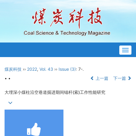
Togg
navig
煤炭科技
››
2022
,
Vol. 43
››
Issue (3)
: 7-.
• •
上一篇
下一篇
大埋深小煤柱沿空巷道掘进期间锚杆(索)工作性能研究