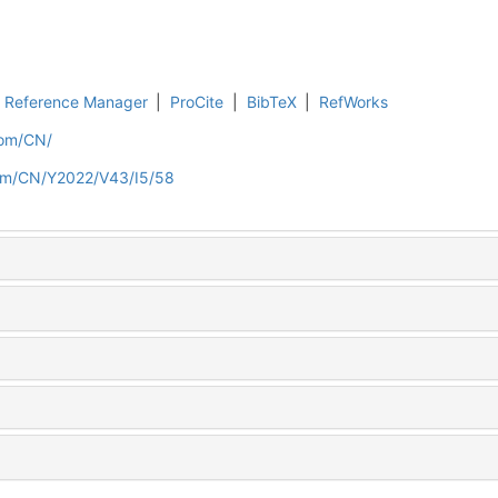
Reference Manager
|
ProCite
|
BibTeX
|
RefWorks
.com/CN/
.com/CN/Y2022/V43/I5/58